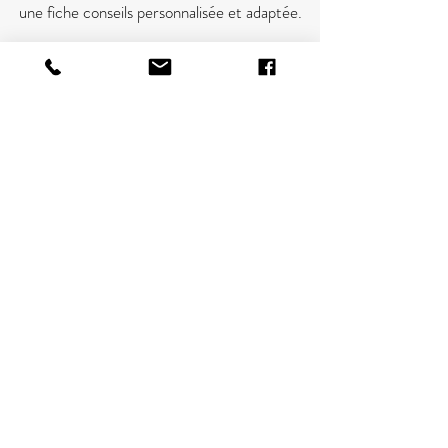
une fiche conseils personnalisée et adaptée.
Accompagnement – RDV de suivi (1h00) :
50€
Les rdv de suivi sont définis ensemble selon
vos besoins, et s’inscrivent dans un
accompagnement global.
Réservez en ligne
Nos partenaires
Suivez-moi sur Facebook